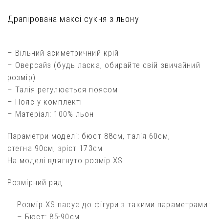
Драпірована максі сукня з льону
– Вільний aсиметричний крiй
– Оверсайз (будь ласка, обирайте свій звичайний
розмір)
– Талія регулюється поясом
– Пояс у комплекті
– Матеріал: 100% льон
Параметри моделі: бюст 88см, талія 60см,
стегна 90см, зріст 173см
На моделі вдягнуто розмір XS
Розмірний ряд
Розмір XS пасує до фігури з такими параметрами:
– Бюст: 85-90см