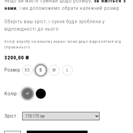
Якщо ви маєте сумніви щодо розміру,
зв’яжіться з
нами
, і ми допоможемо обрати належний розмір
Оберіть ваш зріст, і сукня буде зроблена у
відповідності до нього
Колір виробу на вашому екрані може дещо відрізнятися від
справжнього
3200,00
₴
Розмір
XS
M
L
S
Колір
Зрiст