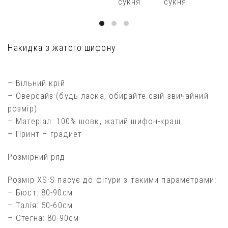
Накидка з жатого шифону
– Вільний крiй
– Оверсайз (будь ласка, обирайте свій звичайний
розмір)
– Матеріал: 100% шовк, жатий шифон-краш
– Принт – градиет
Розмірний ряд
Розмір XS-S пасує до фігури з такими параметрами:
– Бюст: 80-90см
– Талія: 50-60см
– Стегна: 80-90см